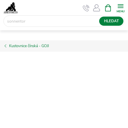
Přejít
NÁKUPNÍ
KOŠÍK
na
obsah
HLEDAT
Kustovnice čínská - GOJI