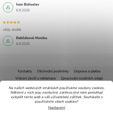
Ivan Bohuslav
6.8.2026
vždy skvělé
Bebčáková Monika
6.8.2026
Z
Kontakty
Obchodní podmínky
Doprava a platba
Vrácení zboží a reklamace
Zpracování osobních údajů
á
Pravidla soutěží
Affiliate program
Recepty
Na našich webových stránkách používáme soubory cookies.
Některé z nich jsou nezbytné, zatímco jiné nám pomáhají
Pro nové dodavatele
Ekologické balení
Moje objednávka
p
vylepšit tento web a váš uživatelský zážitek. Souhlasíte s
používáním všech cookies?
a
Nastavení
Copyright 2026
Zdravoslav
. Všechna práva vyhrazena.
Upravit nastavení