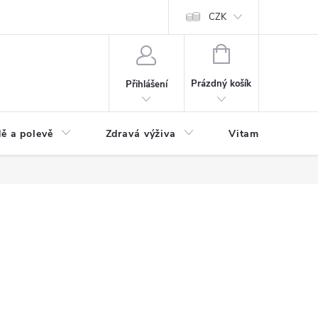
 podmínky a zpracování osobních údajů
Formulář pro odstoupení od sm
CZK
NÁKUPNÍ
KOŠÍK
Prázdný košík
Přihlášení
ě a polevě
Zdravá výživa
Vitamíny a doplň