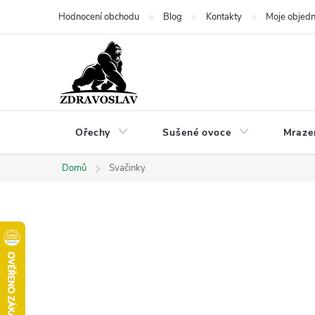
Přejít
Hodnocení obchodu
Blog
Kontakty
Moje objed
na
obsah
Ořechy
Sušené ovoce
Mraze
Domů
Svačinky