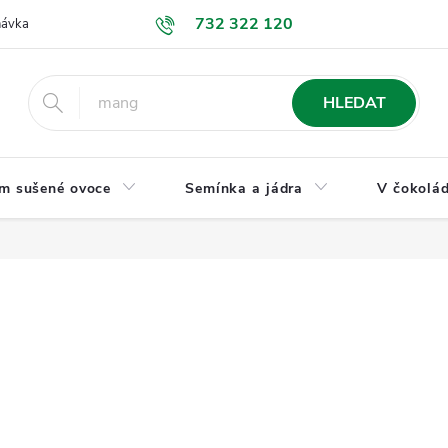
732 322 120
návka
GDPR a ochrana osobních údajů
Jak nakupovat
Obchodní
HLEDAT
m sušené ovoce
Semínka a jádra
V čokolád