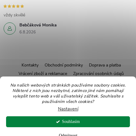
vždy skvělé
Bebčáková Monika
6.8.2026
Z
Kontakty
Obchodní podmínky
Doprava a platba
Vrácení zboží a reklamace
Zpracování osobních údajů
á
Pravidla soutěží
Affiliate program
Recepty
Na našich webových stránkách používáme soubory cookies.
Pro nové dodavatele
Ekologické balení
Moje objednávka
Některé z nich jsou nezbytné, zatímco jiné nám pomáhají
p
vylepšit tento web a váš uživatelský zážitek. Souhlasíte s
používáním všech cookies?
a
Nastavení
Copyright 2026
Zdravoslav
. Všechna práva vyhrazena.
Upravit nastavení
t
cookies
Souhlasím
Vytvořil Shoptet
Odmítnout