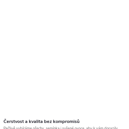
Čerstvost a kvalita bez kompromisů
Pečlivě vybíráme ořechy, semínka i sušené ovoce, aby k vám dorazily