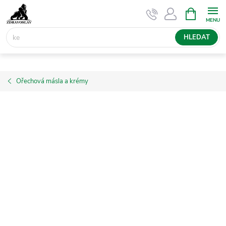
Přejít
NÁKUPNÍ
KOŠÍK
na
obsah
HLEDAT
Ořechová másla a krémy