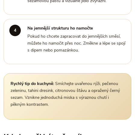
sezamovou pastu a vizuálně jídlo zvýrazní.
Na jemnější strukturu ho namočte
Pokud ho chcete zapracovat do jemnějších směsí,
můžete ho namočit přes noc. Změkne a lépe se spojí
s dipem nebo pomazánkou.
Rychlý tip do kuchyně:
Smíchejte uvařenou rýži, pečenou
zeleninu, tahini dresink, citronovou šťávu a opražený černý
sezam. Vznikne jednoduchá miska s výraznou chutí i
pěkným kontrastem.