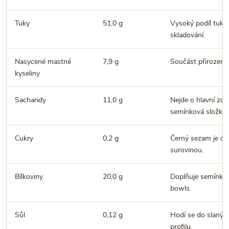
Tuky
51,0 g
Vysoký podíl tuku
skladování.
Nasycené mastné
7,9 g
Součást přirozené
kyseliny
Sacharidy
11,0 g
Nejde o hlavní zdr
semínková složka.
Cukry
0,2 g
Černý sezam je ch
surovinou.
Bílkoviny
20,0 g
Doplňuje semínkov
bowls.
Sůl
0,12 g
Hodí se do slanýc
profilu.