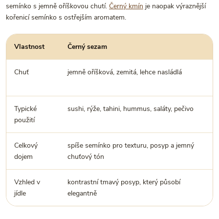
semínko s jemně oříškovou chutí.
Černý kmín
je naopak výraznější
kořenicí semínko s ostřejším aromatem.
Vlastnost
Černý sezam
Chuť
jemně oříšková, zemitá, lehce nasládlá
Typické
sushi, rýže, tahini, hummus, saláty, pečivo
použití
Celkový
spíše semínko pro texturu, posyp a jemný
dojem
chuťový tón
Vzhled v
kontrastní tmavý posyp, který působí
jídle
elegantně