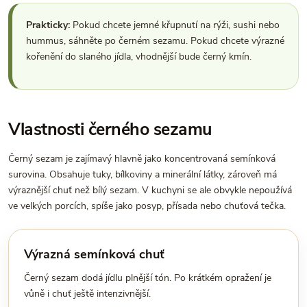
Prakticky:
Pokud chcete jemné křupnutí na rýži, sushi nebo
hummus, sáhněte po černém sezamu. Pokud chcete výrazné
kořenění do slaného jídla, vhodnější bude černý kmín.
Vlastnosti černého sezamu
Černý sezam je zajímavý hlavně jako koncentrovaná semínková
surovina. Obsahuje tuky, bílkoviny a minerální látky, zároveň má
výraznější chuť než bílý sezam. V kuchyni se ale obvykle nepoužívá
ve velkých porcích, spíše jako posyp, přísada nebo chuťová tečka.
Výrazná semínková chuť
Černý sezam dodá jídlu plnější tón. Po krátkém opražení je
vůně i chuť ještě intenzivnější.