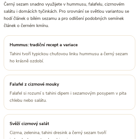
Černý sezam snadno využijete v hummusu, falafelu, cizrnovém
salátu i domácích tyčinkách. Pro srovnání se světlou variantou se
hodí článek o bílém sezamu a pro odlišení podobných semínek
článek o černém kmínu.
Hummus: tradiční recept a variace
Tahini tvoří typickou chuťovou linku hummusu a černý sezam
ho krásně ozdobí.
Falafel z cizrnové mouky
Falafel si rozumí s tahini dipem i sezamovým posypem v pita
chlebu nebo salátu.
Svěží cizrnový salát
Cizrna, zelenina, tahini dresink a černý sezam tvoří