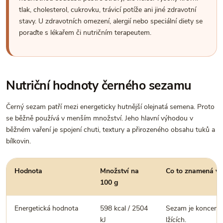
tlak, cholesterol, cukrovku, trávicí potíže ani jiné zdravotní
stavy. U zdravotních omezení, alergií nebo speciální diety se
poraďte s lékařem či nutričním terapeutem.
Nutriční hodnoty černého sezamu
Černý sezam patří mezi energeticky hutnější olejnatá semena. Proto
se běžně používá v menším množství. Jeho hlavní výhodou v
běžném vaření je spojení chuti, textury a přirozeného obsahu tuků a
bílkovin.
Hodnota
Množství na
Co to znamená v 
100 g
Energetická hodnota
598 kcal / 2504
Sezam je koncentro
kJ
lžících.