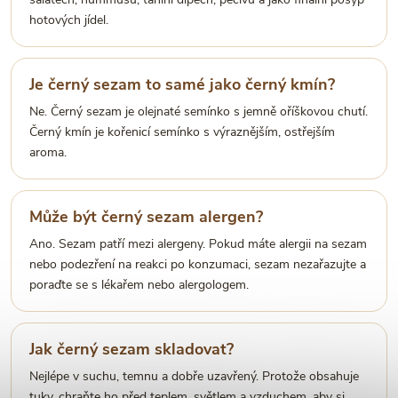
hotových jídel.
Je černý sezam to samé jako černý kmín?
Ne. Černý sezam je olejnaté semínko s jemně oříškovou chutí.
Černý kmín je kořenicí semínko s výraznějším, ostřejším
aroma.
Může být černý sezam alergen?
Ano. Sezam patří mezi alergeny. Pokud máte alergii na sezam
nebo podezření na reakci po konzumaci, sezam nezařazujte a
poraďte se s lékařem nebo alergologem.
Jak černý sezam skladovat?
Nejlépe v suchu, temnu a dobře uzavřený. Protože obsahuje
tuky, chraňte ho před teplem, světlem a vzduchem, aby si