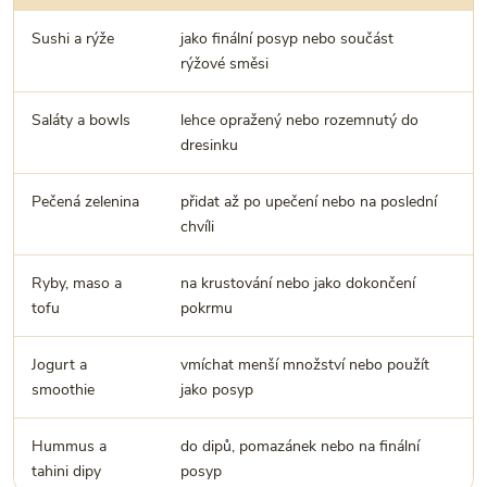
Sushi a rýže
jako finální posyp nebo součást
d
rýžové směsi
Saláty a bowls
lehce opražený nebo rozemnutý do
c
dresinku
Pečená zelenina
přidat až po upečení nebo na poslední
t
chvíli
k
Ryby, maso a
na krustování nebo jako dokončení
v
tofu
pokrmu
Jogurt a
vmíchat menší množství nebo použít
d
smoothie
jako posyp
Hummus a
do dipů, pomazánek nebo na finální
č
tahini dipy
posyp
k