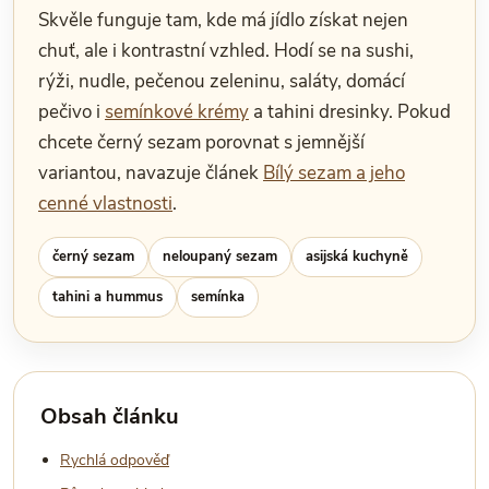
Skvěle funguje tam, kde má jídlo získat nejen
chuť, ale i kontrastní vzhled. Hodí se na sushi,
rýži, nudle, pečenou zeleninu, saláty, domácí
pečivo i
semínkové krémy
a tahini dresinky. Pokud
chcete černý sezam porovnat s jemnější
variantou, navazuje článek
Bílý sezam a jeho
cenné vlastnosti
.
černý sezam
neloupaný sezam
asijská kuchyně
tahini a hummus
semínka
Obsah článku
Rychlá odpověď