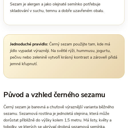
Sezam je alergen a jako olejnaté semínko potřebuje
skladování v suchu, temnu a dobře uzavřeném obalu.
Jednoduché pravidlo:
Černý sezam použijte tam, kde má
jídlo vypadat výrazněji. Na světlé rýži, hummusu, jogurtu,
pečivu nebo zelenině vytvoří krásný kontrast a zároveň přidá
jemné křupnutí.
Původ a vzhled černého sezamu
Černý sezam je barevná a chuťově výraznější varianta běžného
sezamu. Sezamová rostlina je jednoletá olejnina, která může
dorůstat přibližně do výšky kolem 1,5 metru. Má listy, květy a
tobolky, ve kterých se ukrývají drobná sezamová semínka.