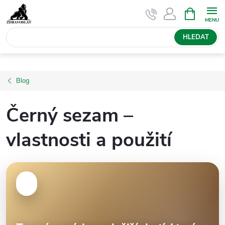
Přejít
NÁKUPNÍ
KOŠÍK
na
obsah
HLEDAT
Blog
Černý sezam –
vlastnosti a použití