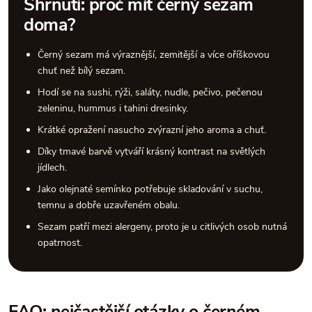
Shrnutí: proč mít černý sezam
doma?
Černý sezam má výraznější, zemitější a více oříškovou
chuť než bílý sezam.
Hodí se na sushi, rýži, saláty, nudle, pečivo, pečenou
zeleninu, hummus i tahini dresinky.
Krátké opražení nasucho zvýrazní jeho aroma a chuť.
Díky tmavé barvě vytváří krásný kontrast na světlých
jídlech.
Jako olejnaté semínko potřebuje skladování v suchu,
temnu a dobře uzavřeném obalu.
Sezam patří mezi alergeny, proto je u citlivých osob nutná
opatrnost.