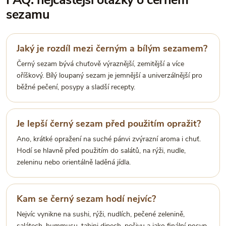
FAQ: nejčastější otázky o černém
sezamu
Jaký je rozdíl mezi černým a bílým sezamem?
Černý sezam bývá chuťově výraznější, zemitější a více
oříškový. Bílý loupaný sezam je jemnější a univerzálnější pro
běžné pečení, posypy a sladší recepty.
Je lepší černý sezam před použitím opražit?
Ano, krátké opražení na suché pánvi zvýrazní aroma i chuť.
Hodí se hlavně před použitím do salátů, na rýži, nudle,
zeleninu nebo orientálně laděná jídla.
Kam se černý sezam hodí nejvíc?
Nejvíc vynikne na sushi, rýži, nudlích, pečené zelenině,
salátech, hummusu, tahini dipech, pečivu a jako finální posyp