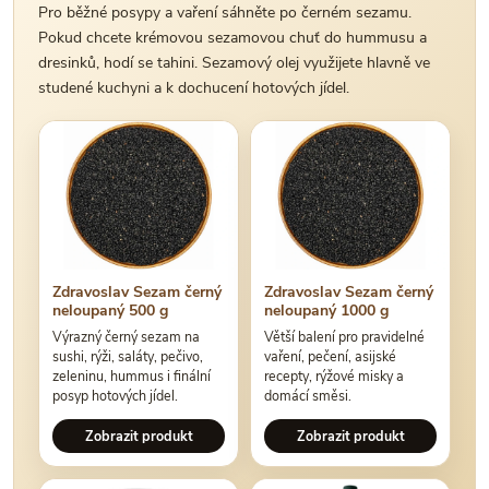
Pro běžné posypy a vaření sáhněte po černém sezamu.
Pokud chcete krémovou sezamovou chuť do hummusu a
dresinků, hodí se tahini. Sezamový olej využijete hlavně ve
studené kuchyni a k dochucení hotových jídel.
Zdravoslav Sezam černý
Zdravoslav Sezam černý
neloupaný 500 g
neloupaný 1000 g
Výrazný černý sezam na
Větší balení pro pravidelné
sushi, rýži, saláty, pečivo,
vaření, pečení, asijské
zeleninu, hummus i finální
recepty, rýžové misky a
posyp hotových jídel.
domácí směsi.
Zobrazit produkt
Zobrazit produkt