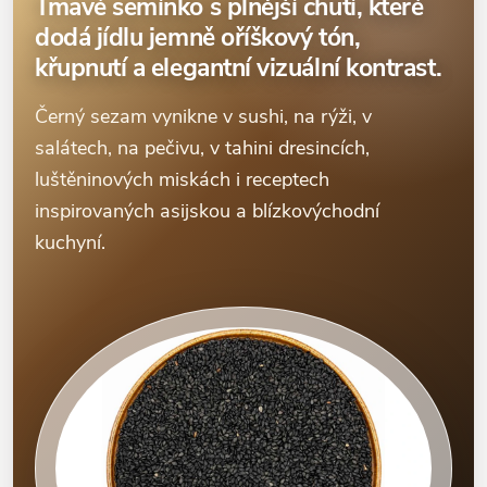
Tmavé semínko s plnější chutí, které
dodá jídlu jemně oříškový tón,
křupnutí a elegantní vizuální kontrast.
Černý sezam vynikne v sushi, na rýži, v
salátech, na pečivu, v tahini dresincích,
luštěninových miskách i receptech
inspirovaných asijskou a blízkovýchodní
kuchyní.