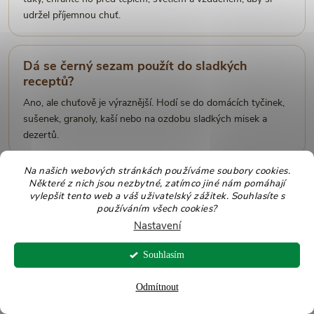
udržel příjemnou chuť.
Dá se černý sezam použít do sladkých
receptů?
Ano, ale chuťově je výraznější. Hodí se do domácích tyčinek,
sušenek, granoly, kaší nebo na ozdobu sladkých misek a
dezertů.
Na našich webových stránkách používáme soubory cookies.
Některé z nich jsou nezbytné, zatímco jiné nám pomáhají
Je sezamový olej vhodný na smažení?
vylepšit tento web a váš uživatelský zážitek. Souhlasíte s
Vždy se řiďte konkrétní etiketou produktu. Sezamový olej
používáním všech cookies?
Allnature BIO je určený hlavně do studené kuchyně a k
Nastavení
dochucení hotových jídel, ne na smažení, pečení nebo přímé
vaření.
Souhlasím
Odmítnout