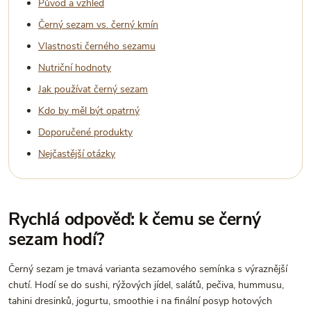
Původ a vzhled
Černý sezam vs. černý kmín
Vlastnosti černého sezamu
Nutriční hodnoty
Jak používat černý sezam
Kdo by měl být opatrný
Doporučené produkty
Nejčastější otázky
Rychlá odpověď: k čemu se černý
sezam hodí?
Černý sezam je tmavá varianta sezamového semínka s výraznější
chutí. Hodí se do sushi, rýžových jídel, salátů, pečiva, hummusu,
tahini dresinků, jogurtu, smoothie i na finální posyp hotových