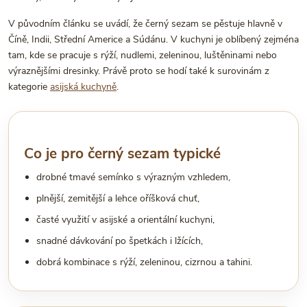
V původním článku se uvádí, že černý sezam se pěstuje hlavně v
Číně, Indii, Střední Americe a Súdánu. V kuchyni je oblíbený zejména
tam, kde se pracuje s rýží, nudlemi, zeleninou, luštěninami nebo
výraznějšími dresinky. Právě proto se hodí také k surovinám z
kategorie
asijská kuchyně
.
Co je pro černý sezam typické
drobné tmavé semínko s výrazným vzhledem,
plnější, zemitější a lehce oříšková chuť,
časté využití v asijské a orientální kuchyni,
snadné dávkování po špetkách i lžících,
dobrá kombinace s rýží, zeleninou, cizrnou a tahini.