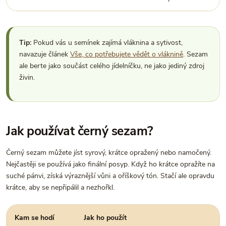
Tip:
Pokud vás u semínek zajímá vláknina a sytivost,
navazuje článek
Vše, co potřebujete vědět o vláknině
. Sezam
ale berte jako součást celého jídelníčku, ne jako jediný zdroj
živin.
Jak používat černý sezam?
Černý sezam můžete jíst syrový, krátce opražený nebo namočený.
Nejčastěji se používá jako finální posyp. Když ho krátce opražíte na
suché pánvi, získá výraznější vůni a oříškový tón. Stačí ale opravdu
krátce, aby se nepřipálil a nezhořkl.
Kam se hodí
Jak ho použít
P