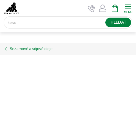
Přejít
NÁKUPNÍ
KOŠÍK
na
obsah
HLEDAT
Sezamové a sójové oleje