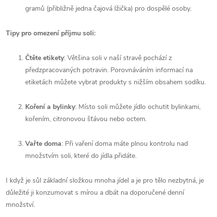
gramů (přibližně jedna čajová lžička) pro dospělé osoby.
Tipy pro omezení příjmu soli:
Čtěte etikety
: Většina soli v naší stravě pochází z
předzpracovaných potravin. Porovnáváním informací na
etiketách můžete vybrat produkty s nižším obsahem sodíku.
Koření a bylinky
: Místo soli můžete jídlo ochutit bylinkami,
kořením, citronovou šťávou nebo octem.
Vařte doma
: Při vaření doma máte plnou kontrolu nad
množstvím soli, které do jídla přidáte.
I když je sůl základní složkou mnoha jídel a je pro tělo nezbytná, je
důležité ji konzumovat s mírou a dbát na doporučené denní
množství.