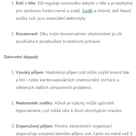
Roli v těle
: Sůl reguluje rovnováhu tekutin v těle a je nezbytná
pro správnou funkci nervů a svalů.
Sodík
a chlorid, dvě hlavní
složky soli, jsou esenciální elektrolyty.
Konzervant
: Díky svým konzervačním vlastnostem je sůl
používána k prodloužení trvanlivosti potravin.
Zdravotní dopady:
Vysoký příjem
: Nadměrný příjem soli může zvýšit krevní tlak
a tím i riziko kardiovaskulárních onemocnění, mrtvice a
některých dalších zdravotních problémů.
Nedostatek sodíku
: Ačkoli je vzácný, může způsobit
hyponatremii, což může vést k život ohrožujícím stavům.
Doporučený příjem
: Mnoho zdravotních organizací
doporučuje omezení denního příjmu soli, často na méně než 5