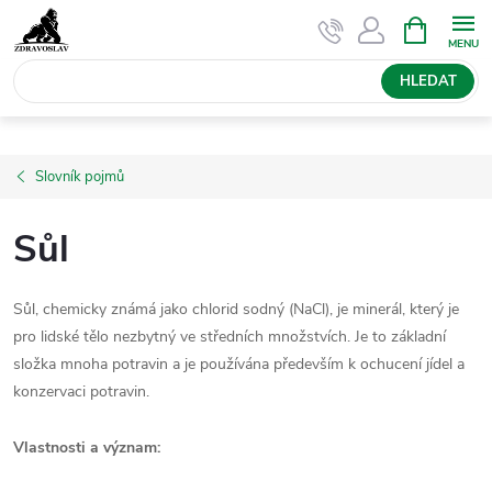
Přejít
NÁKUPNÍ
KOŠÍK
na
obsah
HLEDAT
Slovník pojmů
Sůl
Sůl, chemicky známá jako chlorid sodný (NaCl), je minerál, který je
pro lidské tělo nezbytný ve středních množstvích. Je to základní
složka mnoha potravin a je používána především k ochucení jídel a
konzervaci potravin.
Vlastnosti a význam: