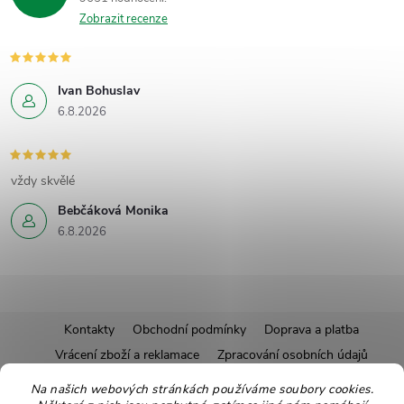
Zobrazit recenze
Ivan Bohuslav
6.8.2026
vždy skvělé
Bebčáková Monika
6.8.2026
Z
Kontakty
Obchodní podmínky
Doprava a platba
Vrácení zboží a reklamace
Zpracování osobních údajů
á
Pravidla soutěží
Affiliate program
Recepty
Na našich webových stránkách používáme soubory cookies.