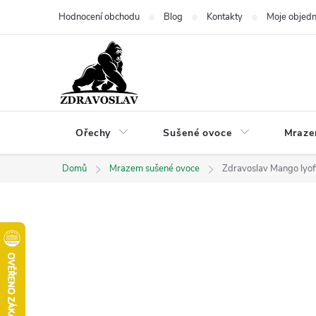
Přejít
Hodnocení obchodu
Blog
Kontakty
Moje objed
na
obsah
Ořechy
Sušené ovoce
Mraze
Domů
Mrazem sušené ovoce
Zdravoslav Mango lyof