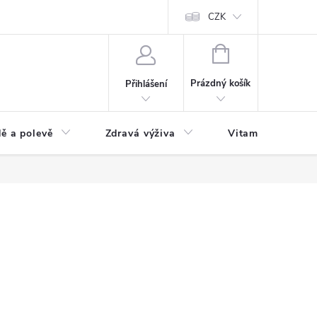
 podmínky a zpracování osobních údajů
Formulář pro odstoupení od sm
CZK
NÁKUPNÍ
KOŠÍK
Prázdný košík
Přihlášení
ě a polevě
Zdravá výživa
Vitamíny a doplň