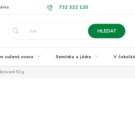
732 322 120
návka
GDPR a ochrana osobních údajů
Jak nakupovat
Obchodní
HLEDAT
m sušené ovoce
Semínka a jádra
V čokolád
ilizované 50 g