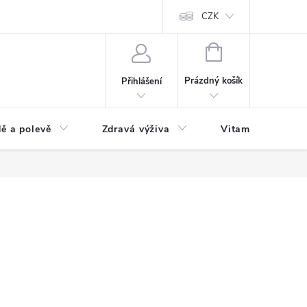
 podmínky a zpracování osobních údajů
Formulář pro odstoupení od sm
CZK
NÁKUPNÍ
KOŠÍK
Prázdný košík
Přihlášení
ě a polevě
Zdravá výživa
Vitamíny a doplň