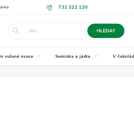
732 322 120
návka
GDPR a ochrana osobních údajů
Jak nakupovat
Obchodní
HLEDAT
m sušené ovoce
Semínka a jádra
V čokolád