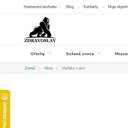
Přejít
Hodnocení obchodu
Blog
Kontakty
Moje objed
na
obsah
Ořechy
Sušené ovoce
Mraze
Domů
Akce
Vlašáky v akci