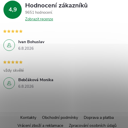
Hodnocení zákazníků
4,9
9651 hodnocení
Zobrazit recenze
Ivan Bohuslav
6.8.2026
vždy skvělé
Bebčáková Monika
6.8.2026
Z
Kontakty
Obchodní podmínky
Doprava a platba
Vrácení zboží a reklamace
Zpracování osobních údajů