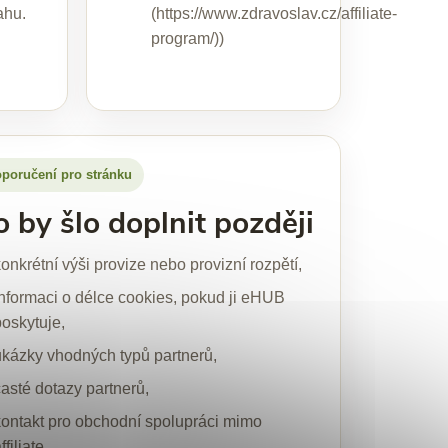
ahu.
(https://www.zdravoslav.cz/affiliate-
program/))
poručení pro stránku
o by šlo doplnit později
onkrétní výši provize nebo provizní rozpětí,
informaci o délce cookies, pokud ji eHUB
poskytuje,
ukázky vhodných typů partnerů,
časté dotazy partnerů,
kontakt pro obchodní spolupráci mimo
ffiliate.