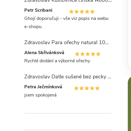
Zdravoslav Kustovnice čínská A600 - GOJI 1000 g
Petr Scribani
Ghojí doporučuji - vše viz popis na webu
e-shopu.
Zdravoslav Para ořechy natural 1000 g
Alena Skřivánková
Rychlé dodání a výborné ořechy
Zdravoslav Datle sušené bez pecky - Deglet Nour 1000 g
Petra Ječmínková
jsem spokojená