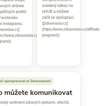
uvedený odkaz na
ových stránek
eHUB a můžete
spěšných profilů
začít se spoluprací.
Facebooku
([zdravoslav.cz]
o Instagramu.
(https://www.zdravoslav.cz/affiliate-
dravoslav.cz]
program/))
ps://www.zdravoslav.cz/affiliate-
gram/))
te-
oč spolupracovat se Zdravoslavem
o můžete komunikovat
iroký sortiment zdravých potravin, ořechů,