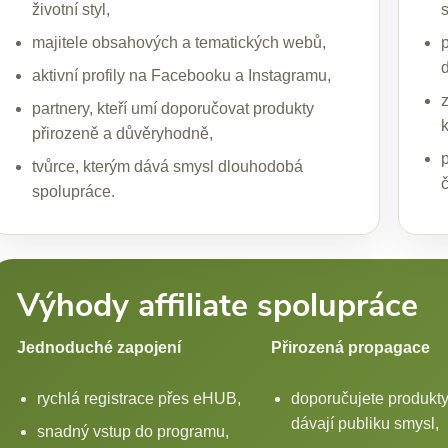
životní styl,
majitele obsahových a tematických webů,
d
aktivní profily na Facebooku a Instagramu,
partnery, kteří umí doporučovat produkty
přirozeně a důvěryhodně,
tvůrce, kterým dává smysl dlouhodobá
č
spolupráce.
Výhody affiliate spolupráce
Jednoduché zapojení
Přirozená propagace
rychlá registrace přes eHUB,
doporučujete produkty
dávají publiku smysl,
snadný vstup do programu,