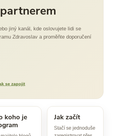
e partnerem
o jiný kanál, kde oslovujete lidi se
rogramu Zdravoslav a proměňte doporučení
ak se zapojit
o koho je
Jak začít
ogram
Stačí se jednoduše
zaregistrovat přes
 majitele blogů,