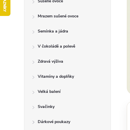
Sušené ovoce
t
Mrazem sušené ovoce
r
a
Semínka a jádra
n
V čokoládě a polevě
n
Zdravá výživa
í
Vitamíny a doplňky
p
Velká balení
a
Svačinky
n
Dárkové poukazy