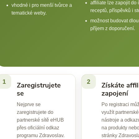
affiliate lze zapojit do
vhodné i pro menší tvůrce a
receptů, příspěvků i st
tematické weby.
možnost budovat dlo
příjem z doporučení.
1
2
Zaregistrujete
Získáte affil
se
zapojení
Nejprve se
Po registraci mů
zaregistrujete do
využít partnerské
partnerské sítě eHUB
nástroje a odkaz
přes oficiální odkaz
na produkty neb
programu Zdravoslav.
stránky Zdravosl