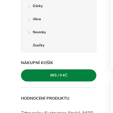
e
Dárky
l
Akce
Novinky
Značky
NÁKUPNÍ KOŠÍK
0
KS /
0 KČ
HODNOCENÍ PRODUKTU