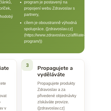
 článků,
program je postavený na
oríček,
propojení webu Zdravoslav s
partnery,
uhodobý
cílem je oboustranně výhodná
spolupráce. ([zdravoslav.cz]
(https://www.zdravoslav.cz/affiliate-
program/))
3
iate
Propagujete a
vyděláváte
žete
Propagujete produkty
Zdravoslav a za
ovat
přivedené objednávky
o
získáváte provize.
av v
([zdravoslav.cz]