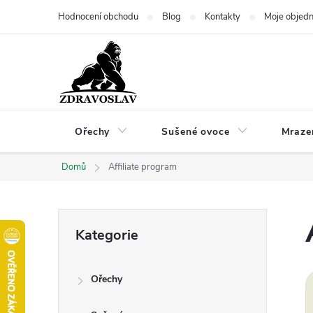
Přejít
Hodnocení obchodu
Blog
Kontakty
Moje objed
na
obsah
Ořechy
Sušené ovoce
Mraze
Domů
Affiliate program
P
Přeskočit
Kategorie
kategorie
o
Ořechy
s