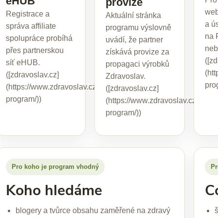
eHUB
provize
web
Registrace a
Aktuální stránka
a ú
správa affiliate
programu výslovně
na 
spolupráce probíhá
uvádí, že partner
neb
přes partnerskou
získává provize za
([z
síť eHUB.
propagaci výrobků
(htt
([zdravoslav.cz]
Zdravoslav.
pro
(https://www.zdravoslav.cz/affiliate-
([zdravoslav.cz]
program/))
(https://www.zdravoslav.cz/affilia
program/))
Pro koho je program vhodný
Pr
Koho hledáme
C
blogery a tvůrce obsahu zaměřené na zdravý
š