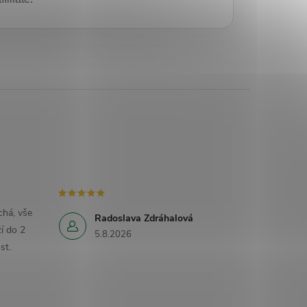
há, vše
Radoslava Zdráhalová
í do 2
5.8.2026
st.