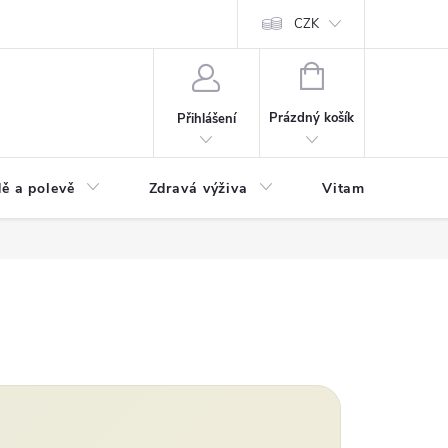
 podmínky a zpracování osobních údajů
Formulář pro odstoupení od sm
CZK
NÁKUPNÍ
KOŠÍK
Prázdný košík
Přihlášení
ě a polevě
Zdravá výživa
Vitamíny a doplň