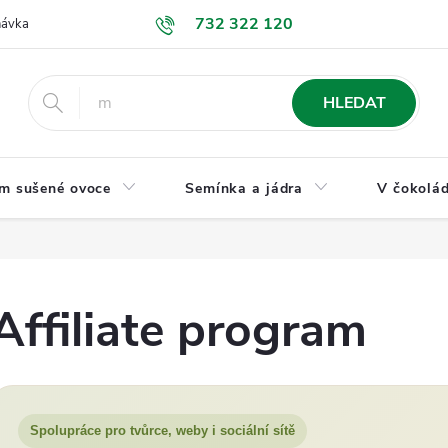
732 322 120
návka
GDPR a ochrana osobních údajů
Jak nakupovat
Obchodní
HLEDAT
m sušené ovoce
Semínka a jádra
V čokolád
Affiliate program
Spolupráce pro tvůrce, weby i sociální sítě