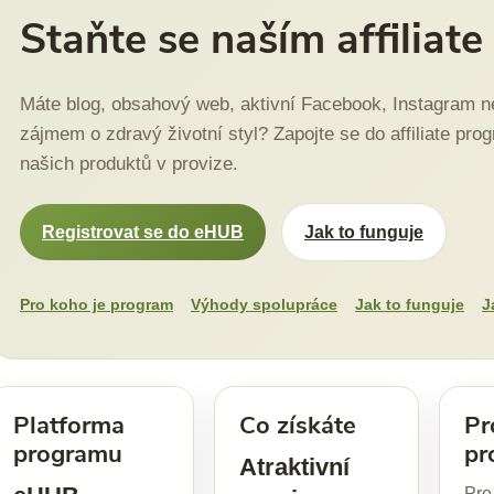
Staňte se naším affiliat
Máte blog, obsahový web, aktivní Facebook, Instagram neb
zájmem o zdravý životní styl? Zapojte se do affiliate p
našich produktů v provize.
Registrovat se do eHUB
Jak to funguje
Pro koho je program
Výhody spolupráce
Jak to funguje
J
Platforma
Co získáte
Pr
programu
pr
Atraktivní
Pro