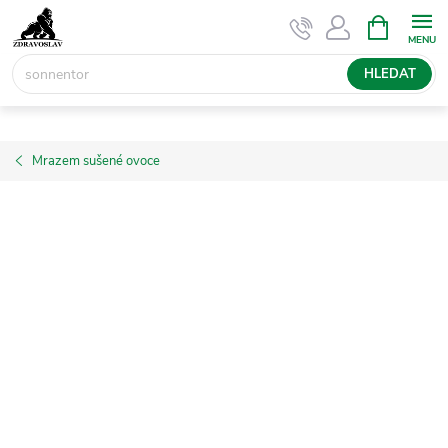
Přejít
NÁKUPNÍ
KOŠÍK
na
obsah
HLEDAT
Mrazem sušené ovoce