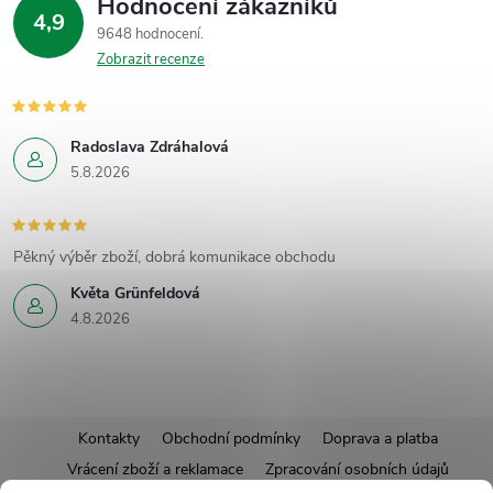
Hodnocení zákazníků
4,9
9648 hodnocení
Zobrazit recenze
Radoslava Zdráhalová
5.8.2026
Pěkný výběr zboží, dobrá komunikace obchodu
Květa Grünfeldová
4.8.2026
Z
Kontakty
Obchodní podmínky
Doprava a platba
Vrácení zboží a reklamace
Zpracování osobních údajů