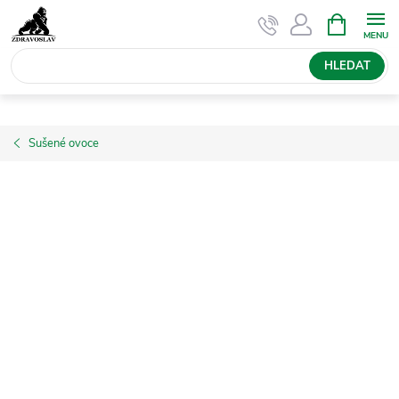
Přejít
NÁKUPNÍ
KOŠÍK
na
obsah
HLEDAT
Sušené ovoce