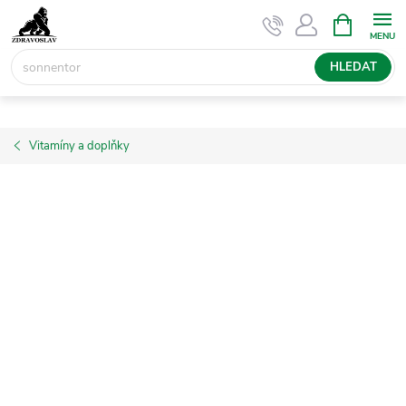
Přejít
NÁKUPNÍ
KOŠÍK
na
obsah
HLEDAT
Vitamíny a doplňky