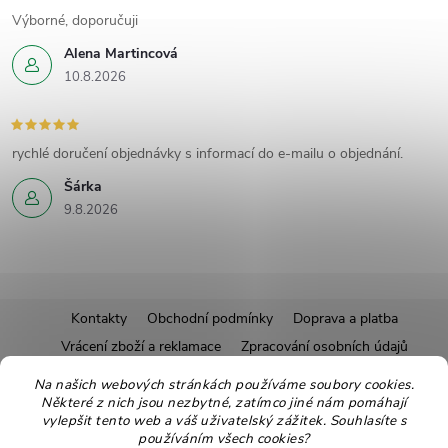
Výborné, doporučuji
Alena Martincová
10.8.2026
rychlé doručení objednávky s informací do e-mailu o objednání.
Šárka
9.8.2026
Z
Kontakty
Obchodní podmínky
Doprava a platba
Vrácení zboží a reklamace
Zpracování osobních údajů
á
Pravidla soutěží
Affiliate program
Recepty
Na našich webových stránkách používáme soubory cookies.
Některé z nich jsou nezbytné, zatímco jiné nám pomáhají
Pro nové dodavatele
Ekologické balení
Moje objednávka
p
vylepšit tento web a váš uživatelský zážitek. Souhlasíte s
používáním všech cookies?