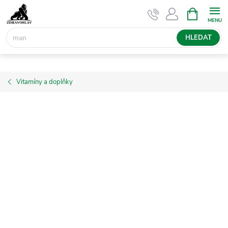
Přejít
NÁKUPNÍ
KOŠÍK
na
obsah
HLEDAT
Vitamíny a doplňky