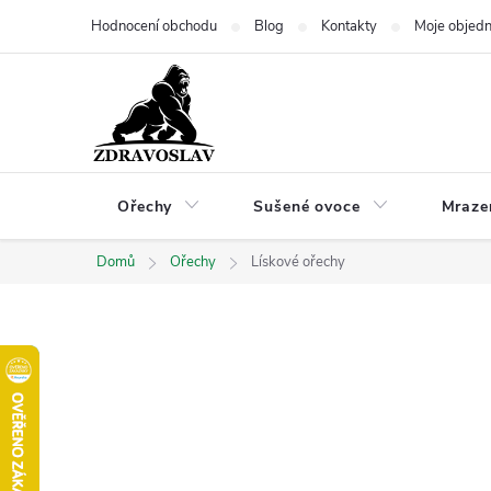
Přejít
Hodnocení obchodu
Blog
Kontakty
Moje objed
na
obsah
Ořechy
Sušené ovoce
Mraze
Domů
Ořechy
Lískové ořechy