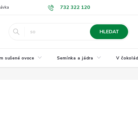
732 322 120
návka
GDPR a ochrana osobních údajů
Jak nakupovat
Obchodní
HLEDAT
m sušené ovoce
Semínka a jádra
V čokolád