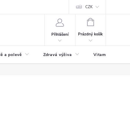
 podmínky a zpracování osobních údajů
Formulář pro odstoupení od sm
CZK
NÁKUPNÍ
KOŠÍK
Prázdný košík
Přihlášení
ě a polevě
Zdravá výživa
Vitamíny a doplň