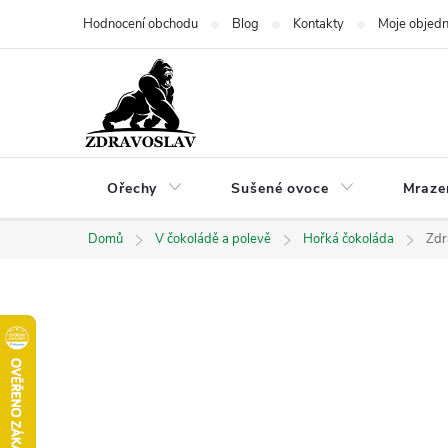
Přejít
Hodnocení obchodu
Blog
Kontakty
Moje objed
na
obsah
Ořechy
Sušené ovoce
Mraze
Domů
V čokoládě a polevě
Hořká čokoláda
Zdr