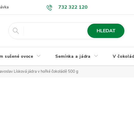
732 322 120
návka
GDPR a ochrana osobních údajů
Jak nakupovat
Obchodní
HLEDAT
m sušené ovoce
Semínka a jádra
V čokolád
avoslav Lísková jádra v hořké čokoládě 500 g