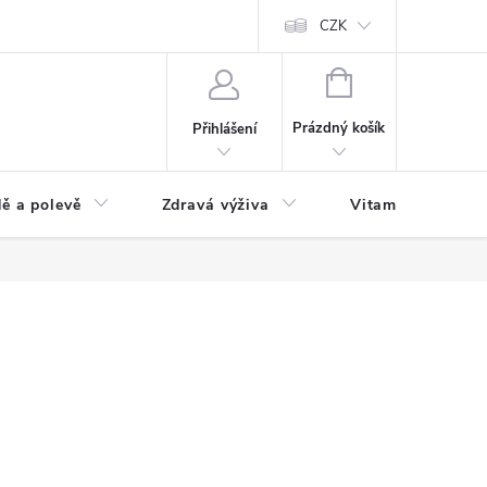
 podmínky a zpracování osobních údajů
Formulář pro odstoupení od sm
CZK
NÁKUPNÍ
KOŠÍK
Prázdný košík
Přihlášení
ě a polevě
Zdravá výživa
Vitamíny a doplň