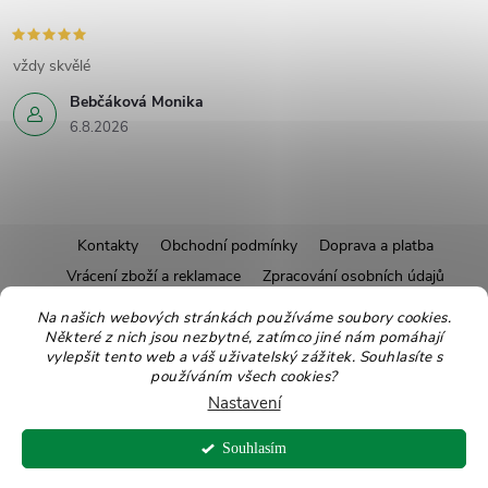
vždy skvělé
Bebčáková Monika
6.8.2026
Z
Kontakty
Obchodní podmínky
Doprava a platba
Vrácení zboží a reklamace
Zpracování osobních údajů
á
Pravidla soutěží
Affiliate program
Recepty
Na našich webových stránkách používáme soubory cookies.
Některé z nich jsou nezbytné, zatímco jiné nám pomáhají
Pro nové dodavatele
Ekologické balení
Moje objednávka
p
vylepšit tento web a váš uživatelský zážitek. Souhlasíte s
používáním všech cookies?
a
Nastavení
Copyright 2026
Zdravoslav
. Všechna práva vyhrazena.
Upravit nastavení
t
Souhlasím
cookies