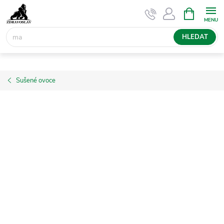
Přejít
NÁKUPNÍ
KOŠÍK
na
obsah
HLEDAT
Sušené ovoce