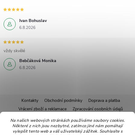
Ivan Bohuslav
6.8.2026
vždy skvělé
Bebčáková Monika
6.8.2026
Z
Kontakty
Obchodní podmínky
Doprava a platba
Vrácení zboží a reklamace
Zpracování osobních údajů
á
Pravidla soutěží
Affiliate program
Recepty
Na našich webových stránkách používáme soubory cookies.
Některé z nich jsou nezbytné, zatímco jiné nám pomáhají
Pro nové dodavatele
Ekologické balení
Moje objednávka
p
vylepšit tento web a váš uživatelský zážitek. Souhlasíte s