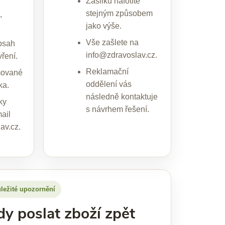
Zásilku nafotíte
stejným způsobem
,
jako výše.
.
Vše zašlete na
obsah
info@zdravoslav.cz.
vření.
Reklamační
mované
oddělení vás
ka.
následně kontaktuje
ky
s návrhem řešení.
ail
av.cz.
ležité upozornění
dy poslat zboží zpět