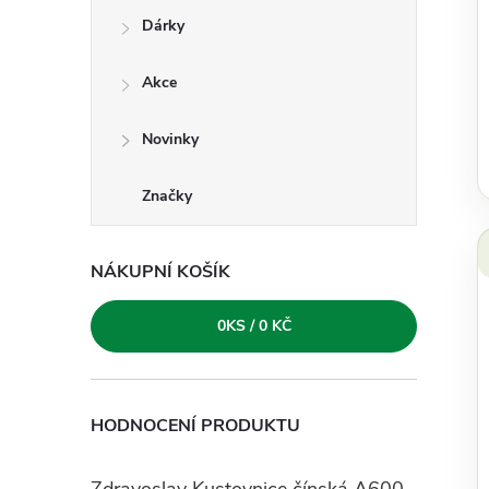
e
Dárky
l
Akce
Novinky
Značky
NÁKUPNÍ KOŠÍK
0
KS /
0 KČ
HODNOCENÍ PRODUKTU