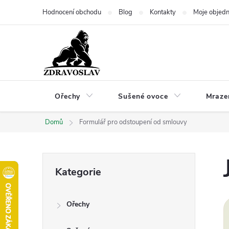
Přejít
Hodnocení obchodu
Blog
Kontakty
Moje objed
na
obsah
Ořechy
Sušené ovoce
Mraze
Domů
Formulář pro odstoupení od smlouvy
P
Přeskočit
Kategorie
kategorie
o
Ořechy
s