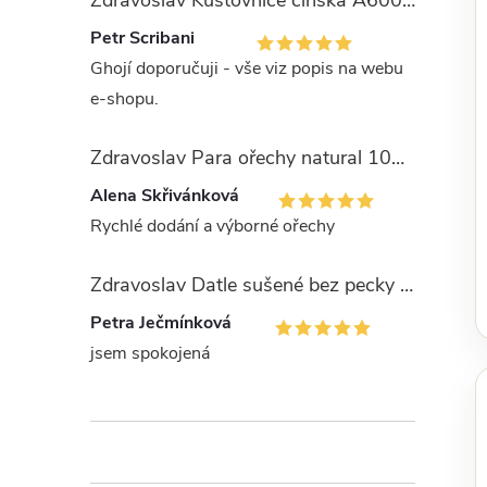
Zdravoslav Kustovnice čínská A600 - GOJI 1000 g
Petr Scribani
Ghojí doporučuji - vše viz popis na webu
e-shopu.
Zdravoslav Para ořechy natural 1000 g
Alena Skřivánková
Rychlé dodání a výborné ořechy
Zdravoslav Datle sušené bez pecky - Deglet Nour 1000 g
Petra Ječmínková
jsem spokojená