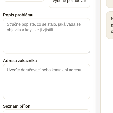
Popis problému
N
p
c
Adresa zákazníka
Seznam příloh