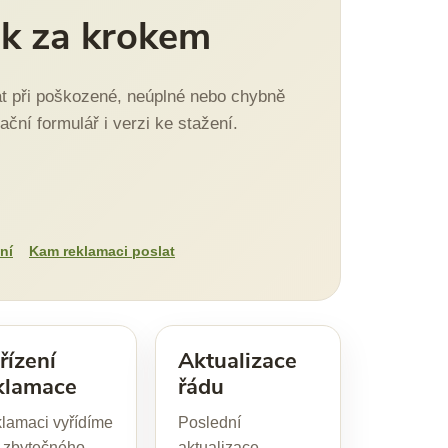
ok za krokem
vat při poškozené, neúplné nebo chybně
ční formulář i verzi ke stažení.
ní
Kam reklamaci poslat
řízení
Aktualizace
klamace
řádu
lamaci vyřídíme
Poslední
 zbytečného
aktualizace