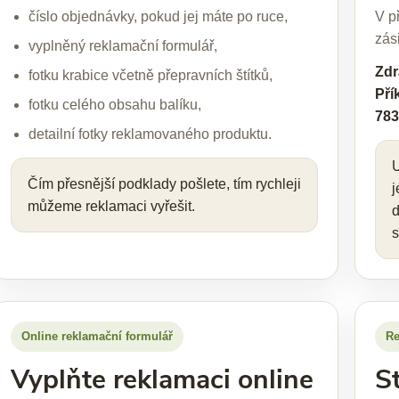
číslo objednávky, pokud jej máte po ruce,
V p
zás
vyplněný reklamační formulář,
Zdr
fotku krabice včetně přepravních štítků,
Pří
fotku celého obsahu balíku,
783
detailní fotky reklamovaného produktu.
U
Čím přesnější podklady pošlete, tím rychleji
j
můžeme reklamaci vyřešit.
d
s
Online reklamační formulář
Re
Vyplňte reklamaci online
S