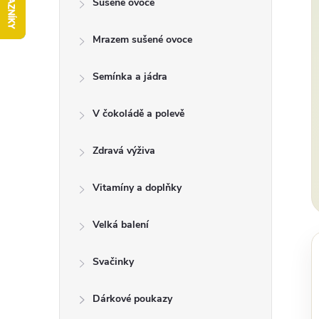
Sušené ovoce
t
Mrazem sušené ovoce
r
a
Semínka a jádra
n
V čokoládě a polevě
n
Zdravá výživa
í
Vitamíny a doplňky
p
Velká balení
a
Svačinky
n
Dárkové poukazy