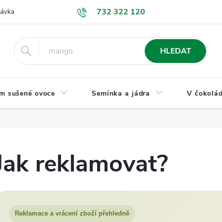
732 322 120
návka
GDPR a ochrana osobních údajů
Jak nakupovat
Obchodní
HLEDAT
m sušené ovoce
Semínka a jádra
V čokolád
Jak reklamovat?
Reklamace a vrácení zboží přehledně