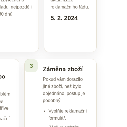
ladu, nejpozději
reklamačního řádu.
30 dnů.
5. 2. 2024
3
Záměna zboží
po
Pokud vám dorazilo
jiné zboží, než bylo
objednáno, postup je
oblém
podobný.
te
říve.
Vyplňte reklamační
formulář.
mační