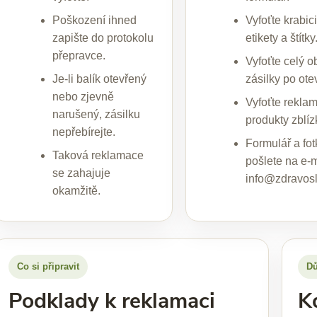
Poškození ihned
Vyfoťte krabici
zapište do protokolu
etikety a štítky
přepravce.
Vyfoťte celý 
Je-li balík otevřený
zásilky po ote
nebo zjevně
Vyfoťte rekla
narušený, zásilku
produkty zblíz
nepřebírejte.
Formulář a fot
Taková reklamace
pošlete na e-m
se zahajuje
info@zdravosl
okamžitě.
Co si připravit
Dů
Podklady k reklamaci
K