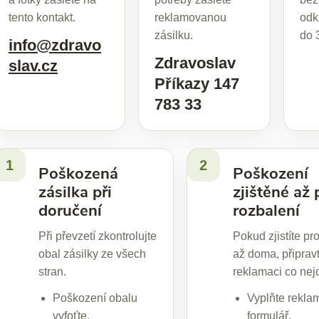
tento kontakt.
reklamovanou
odk
zásilku.
do 
info@zdravo
Zdravoslav
slav.cz
Příkazy 147
783 33
1
2
Poškozená
Poškození
zásilka při
zjištěné až 
doručení
rozbalení
Při převzetí zkontrolujte
Pokud zjistíte pr
obal zásilky ze všech
až doma, připrav
stran.
reklamaci co nejd
Poškození obalu
Vyplňte rekla
vyfoťte.
formulář.