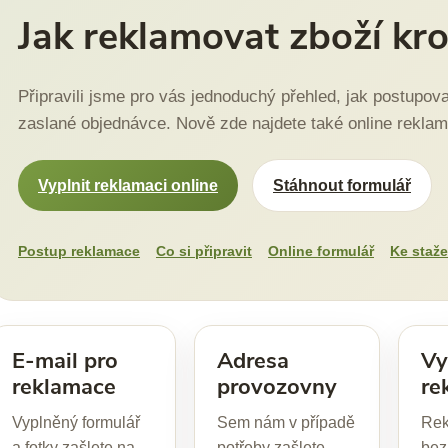
Jak reklamovat zboží kr
Připravili jsme pro vás jednoduchý přehled, jak postupo
zaslané objednávce. Nově zde najdete také online reklama
Vyplnit reklamaci online
Stáhnout formulář
Postup reklamace
Co si připravit
Online formulář
Ke staže
E-mail pro
Adresa
Vy
reklamace
provozovny
re
Vyplněný formulář
Sem nám v případě
Rek
a fotky zašlete na
potřeby zašlete
bez