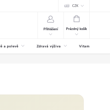
 podmínky a zpracování osobních údajů
Formulář pro odstoupení od sm
CZK
NÁKUPNÍ
KOŠÍK
Prázdný košík
Přihlášení
ě a polevě
Zdravá výživa
Vitamíny a doplň