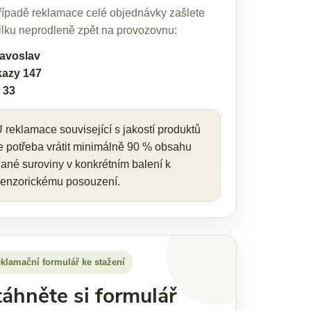
řípadě reklamace celé objednávky zašlete
ilku neprodleně zpět na provozovnu:
avoslav
kazy 147
 33
 reklamace související s jakostí produktů
e potřeba vrátit minimálně 90 % obsahu
ané suroviny v konkrétním balení k
enzorickému posouzení.
klamační formulář ke stažení
táhněte si formulář