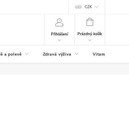
 podmínky a zpracování osobních údajů
Formulář pro odstoupení od sm
CZK
NÁKUPNÍ
KOŠÍK
Prázdný košík
Přihlášení
ě a polevě
Zdravá výživa
Vitamíny a doplň