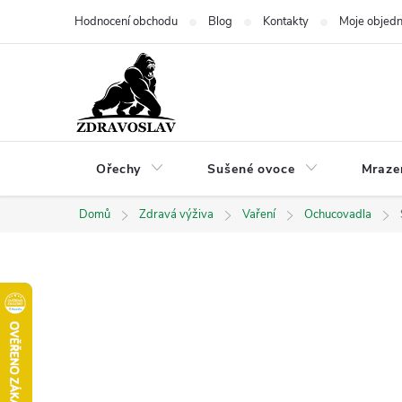
Přejít
Hodnocení obchodu
Blog
Kontakty
Moje objed
na
obsah
Ořechy
Sušené ovoce
Mraze
Domů
Zdravá výživa
Vaření
Ochucovadla