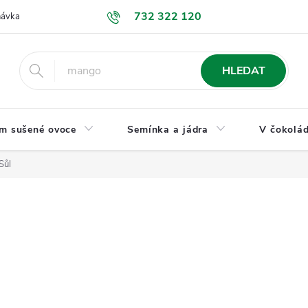
732 322 120
návka
GDPR a ochrana osobních údajů
Jak nakupovat
Obchodní
HLEDAT
m sušené ovoce
Semínka a jádra
V čokolád
Sůl