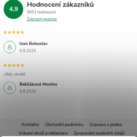
Hodnocení zákazníků
4,9
9651 hodnocení
Zobrazit recenze
Ivan Bohuslav
6.8.2026
vždy skvělé
Bebčáková Monika
6.8.2026
Z
Kontakty
Obchodní podmínky
Doprava a platba
Vrácení zboží a reklamace
Zpracování osobních údajů