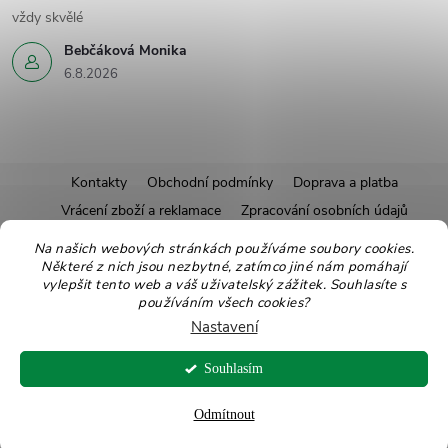
vždy skvělé
Bebčáková Monika
6.8.2026
Z
Kontakty
Obchodní podmínky
Doprava a platba
Vrácení zboží a reklamace
Zpracování osobních údajů
á
Pravidla soutěží
Affiliate program
Recepty
Na našich webových stránkách používáme soubory cookies.
Některé z nich jsou nezbytné, zatímco jiné nám pomáhají
Pro nové dodavatele
Ekologické balení
Moje objednávka
p
vylepšit tento web a váš uživatelský zážitek. Souhlasíte s
používáním všech cookies?
a
Nastavení
Copyright 2026
Zdravoslav
. Všechna práva vyhrazena.
Upravit nastavení
t
Souhlasím
cookies
Vytvořil Shoptet
Odmítnout
í