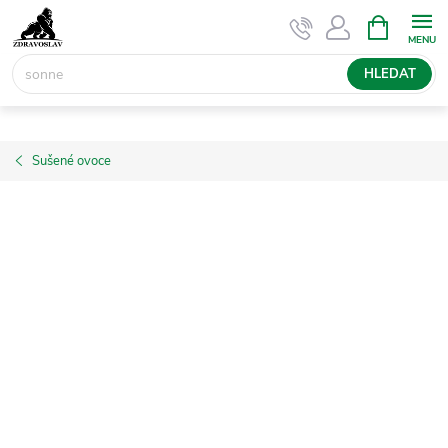
Přejít
NÁKUPNÍ
KOŠÍK
na
obsah
HLEDAT
Sušené ovoce