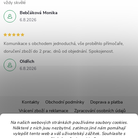
vždy skvělé
Bebčáková Monika
6.8.2026
Komunikace s obchodem jednoduchá, vše proběhlo přímočaře,
doručení zboží do 2 prac. dnů od objednání. Spokojenost.
Oldřich
6.8.2026
Z
Kontakty
Obchodní podmínky
Doprava a platba
Vrácení zboží a reklamace
Zpracování osobních údajů
á
Pravidla soutěží
Affiliate program
Recepty
Na našich webových stránkách používáme soubory cookies.
Některé z nich jsou nezbytné, zatímco jiné nám pomáhají
Pro nové dodavatele
Ekologické balení
Moje objednávka
p
vylepšit tento web a váš uživatelský zážitek. Souhlasíte s