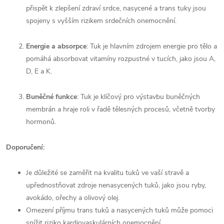
přispět k zlepšení zdraví srdce, nasycené a trans tuky jsou
spojeny s vyšším rizikem srdečních onemocnění.
Energie a absorpce
: Tuk je hlavním zdrojem energie pro tělo a
pomáhá absorbovat vitamíny rozpustné v tucích, jako jsou A,
D, E a K.
Buněčné funkce
: Tuk je klíčový pro výstavbu buněčných
membrán a hraje roli v řadě tělesných procesů, včetně tvorby
hormonů.
Doporučení:
Je důležité se zaměřit na kvalitu tuků ve vaší stravě a
upřednostňovat zdroje nenasycených tuků, jako jsou ryby,
avokádo, ořechy a olivový olej.
Omezení příjmu trans tuků a nasycených tuků může pomoci
snížit riziko kardiovaskulárních onemocnění.