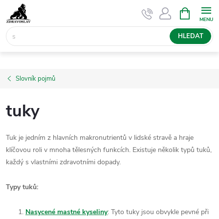
Přejít
NÁKUPNÍ
KOŠÍK
na
obsah
HLEDAT
Slovník pojmů
tuky
Tuk je jedním z hlavních makronutrientů v lidské stravě a hraje
klíčovou roli v mnoha tělesných funkcích. Existuje několik typů tuků,
každý s vlastními zdravotními dopady.
Typy tuků:
Nasycené mastné kyseliny
: Tyto tuky jsou obvykle pevné při