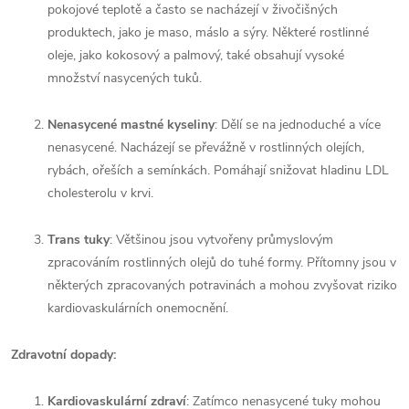
pokojové teplotě a často se nacházejí v živočišných
produktech, jako je maso, máslo a sýry. Některé rostlinné
oleje, jako kokosový a palmový, také obsahují vysoké
množství nasycených tuků.
Nenasycené mastné kyseliny
: Dělí se na jednoduché a více
nenasycené. Nacházejí se převážně v rostlinných olejích,
rybách, ořeších a semínkách. Pomáhají snižovat hladinu LDL
cholesterolu v krvi.
Trans tuky
: Většinou jsou vytvořeny průmyslovým
zpracováním rostlinných olejů do tuhé formy. Přítomny jsou v
některých zpracovaných potravinách a mohou zvyšovat riziko
kardiovaskulárních onemocnění.
Zdravotní dopady:
Kardiovaskulární zdraví
: Zatímco nenasycené tuky mohou