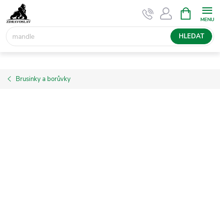
Přejít
NÁKUPNÍ
KOŠÍK
na
obsah
HLEDAT
Brusinky a borůvky