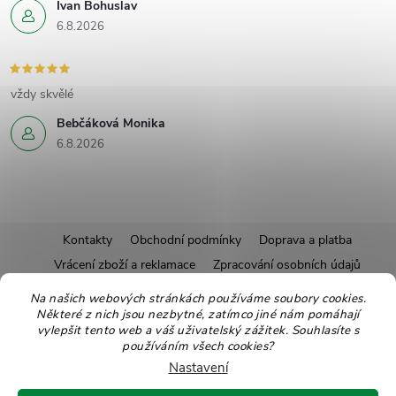
Ivan Bohuslav
6.8.2026
vždy skvělé
Bebčáková Monika
6.8.2026
Z
Kontakty
Obchodní podmínky
Doprava a platba
Vrácení zboží a reklamace
Zpracování osobních údajů
á
Pravidla soutěží
Affiliate program
Recepty
Na našich webových stránkách používáme soubory cookies.
Některé z nich jsou nezbytné, zatímco jiné nám pomáhají
Pro nové dodavatele
Ekologické balení
Moje objednávka
p
vylepšit tento web a váš uživatelský zážitek. Souhlasíte s
používáním všech cookies?
a
Nastavení
Copyright 2026
Zdravoslav
. Všechna práva vyhrazena.
Upravit nastavení