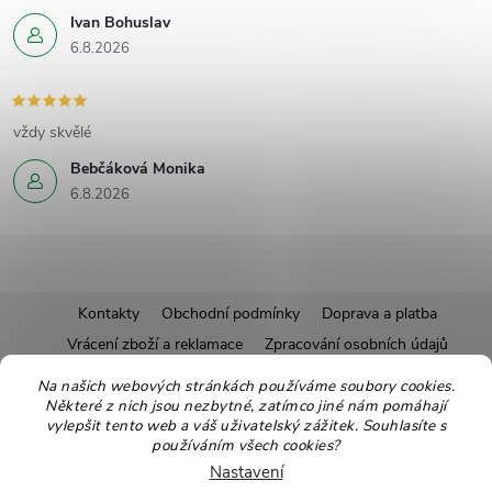
Ivan Bohuslav
6.8.2026
vždy skvělé
Bebčáková Monika
6.8.2026
Z
Kontakty
Obchodní podmínky
Doprava a platba
Vrácení zboží a reklamace
Zpracování osobních údajů
á
Pravidla soutěží
Affiliate program
Recepty
Na našich webových stránkách používáme soubory cookies.
Některé z nich jsou nezbytné, zatímco jiné nám pomáhají
Pro nové dodavatele
Ekologické balení
Moje objednávka
p
vylepšit tento web a váš uživatelský zážitek. Souhlasíte s
používáním všech cookies?
a
Nastavení