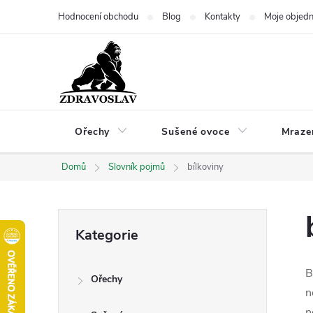
Přejít
Hodnocení obchodu
Blog
Kontakty
Moje objed
na
obsah
Ořechy
Sušené ovoce
Mraze
Domů
Slovník pojmů
bílkoviny
P
Přeskočit
Kategorie
kategorie
o
B
Ořechy
s
n
n