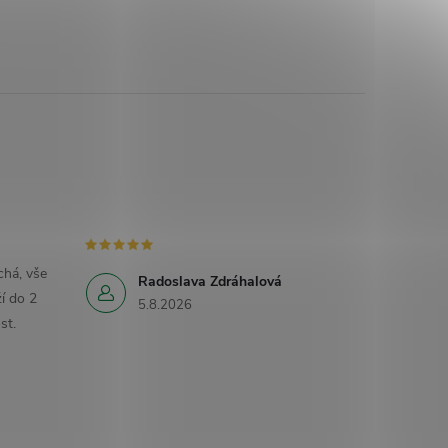
há, vše
Radoslava Zdráhalová
í do 2
5.8.2026
st.