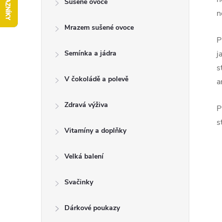
Sušené ovoce
t
n
Mrazem sušené ovoce
r
P
a
Semínka a jádra
j
s
n
V čokoládě a polevě
a
n
Zdravá výživa
P
s
í
Vitamíny a doplňky
p
Velká balení
a
Svačinky
n
Dárkové poukazy