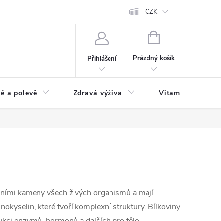
 podmínky a zpracování osobních údajů
Formulář pro odstoupení od sm
CZK
NÁKUPNÍ
KOŠÍK
Prázdný košík
Přihlášení
ě a polevě
Zdravá výživa
Vitamíny a doplň
ebními kameny všech živých organismů a mají
nokyselin, které tvoří komplexní struktury. Bílkoviny
odukci enzymů, hormonů a dalších pro tělo