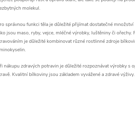
ezbytných molekul.
ro správnou funkci těla je důležité přijímat dostatečné množství 
ako jsou maso, ryby, vejce, mléčné výrobky, luštěniny či ořech
travováním je důležité kombinovat různé rostlinné zdroje bílkovi
minokyselin.
ři nákupu zdravých potravin je důležité rozpoznávat výrobky s op
travě. Kvalitní bílkoviny jsou základem vyvážené a zdravé výživy.