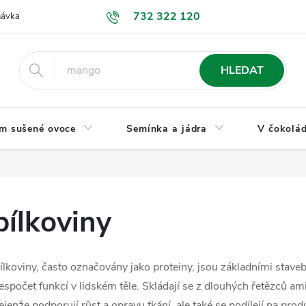
732 322 120
návka
GDPR a ochrana osobních údajů
Jak nakupovat
Obchodní
HLEDAT
m sušené ovoce
Semínka a jádra
V čokolád
bílkoviny
ílkoviny, často označovány jako proteiny, jsou základními stav
espočet funkcí v lidském těle. Skládají se z dlouhých řetězců ami
ejenže podporují růst a opravu tkání, ale také se podílejí na pr