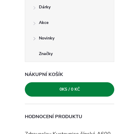
e
Dárky
l
Akce
Novinky
Značky
NÁKUPNÍ KOŠÍK
0
KS /
0 KČ
HODNOCENÍ PRODUKTU