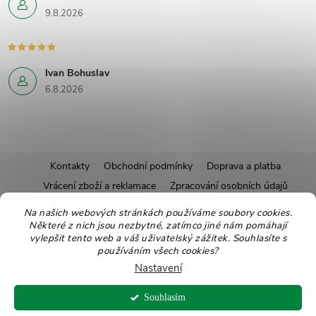
9.8.2026
Ivan Bohuslav
6.8.2026
Z
Kontakty
Obchodní podmínky
Doprava a platba
Vrácení zboží a reklamace
Zpracování osobních údajů
á
Pravidla soutěží
Affiliate program
Recepty
Na našich webových stránkách používáme soubory cookies.
Některé z nich jsou nezbytné, zatímco jiné nám pomáhají
Pro nové dodavatele
Ekologické balení
Moje objednávka
p
vylepšit tento web a váš uživatelský zážitek. Souhlasíte s
používáním všech cookies?
a
Nastavení
Copyright 2026
Zdravoslav
. Všechna práva vyhrazena.
Upravit nastavení
t
Souhlasím
cookies