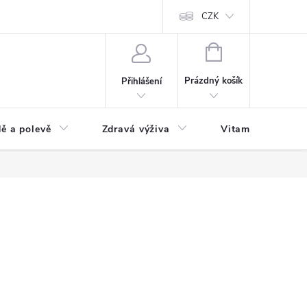
 podmínky a zpracování osobních údajů
Formulář pro odstoupení od sm
CZK
NÁKUPNÍ
KOŠÍK
Prázdný košík
Přihlášení
ě a polevě
Zdravá výživa
Vitamíny a doplň