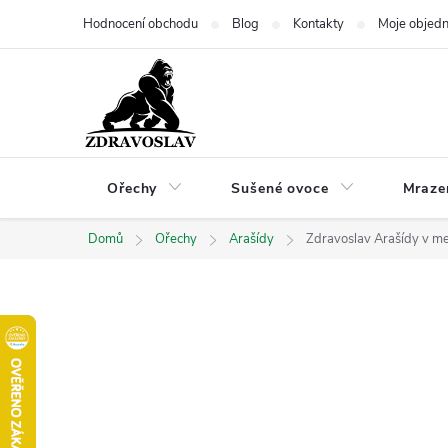
Přejít
Hodnocení obchodu
Blog
Kontakty
Moje objed
na
obsah
Ořechy
Sušené ovoce
Mraze
Domů
Ořechy
Arašídy
Zdravoslav Arašídy v m