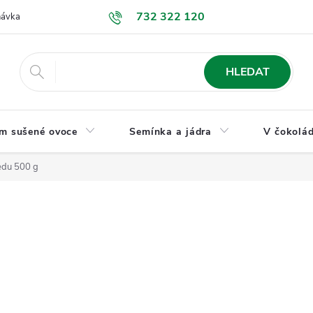
732 322 120
návka
GDPR a ochrana osobních údajů
Jak nakupovat
Obchodní
HLEDAT
m sušené ovoce
Semínka a jádra
V čokolád
edu 500 g