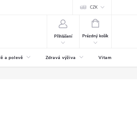
 podmínky a zpracování osobních údajů
Formulář pro odstoupení od sm
CZK
NÁKUPNÍ
KOŠÍK
Prázdný košík
Přihlášení
ě a polevě
Zdravá výživa
Vitamíny a doplň