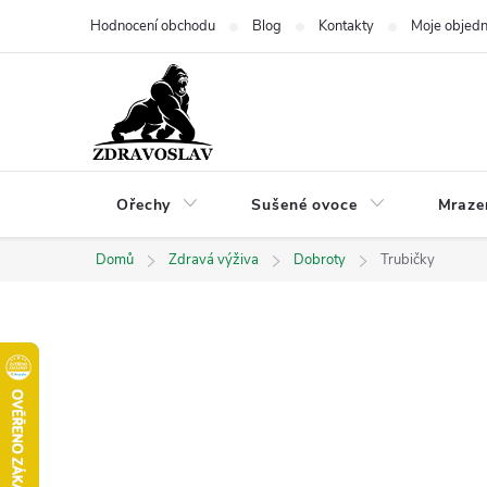
Přejít
Hodnocení obchodu
Blog
Kontakty
Moje objed
na
obsah
Ořechy
Sušené ovoce
Mraze
Domů
Zdravá výživa
Dobroty
Trubičky