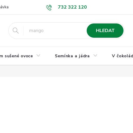
732 322 120
návka
GDPR a ochrana osobních údajů
Jak nakupovat
Obchodní
HLEDAT
m sušené ovoce
Semínka a jádra
V čokolád