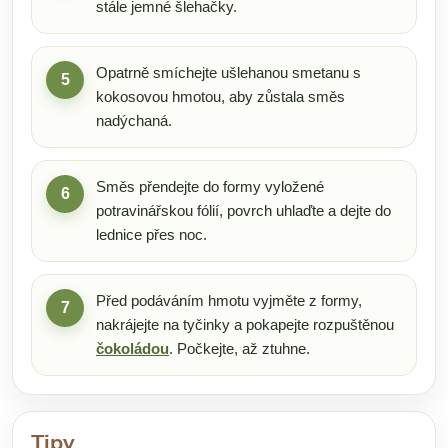
stále jemné šlehačky.
Opatrně smíchejte ušlehanou smetanu s
5
kokosovou hmotou, aby zůstala směs
nadýchaná.
Směs přendejte do formy vyložené
6
potravinářskou fólií, povrch uhlaďte a dejte do
lednice přes noc.
Před podáváním hmotu vyjměte z formy,
7
nakrájejte na tyčinky a pokapejte rozpuštěnou
čokoládou
. Počkejte, až ztuhne.
Tipy