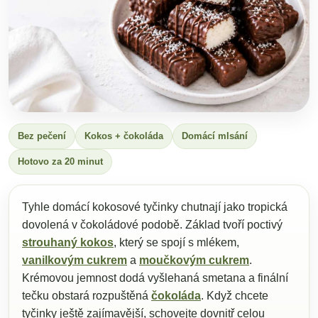
Bez pečení
Kokos + čokoláda
Domácí mlsání
Hotovo za 20 minut
Tyhle domácí kokosové tyčinky chutnají jako tropická
dovolená v čokoládové podobě. Základ tvoří poctivý
strouhaný kokos
, který se spojí s mlékem,
vanilkovým cukrem
a
moučkovým cukrem
.
Krémovou jemnost dodá vyšlehaná smetana a finální
tečku obstará rozpuštěná
čokoláda
. Když chcete
tyčinky ještě zajímavější, schovejte dovnitř celou