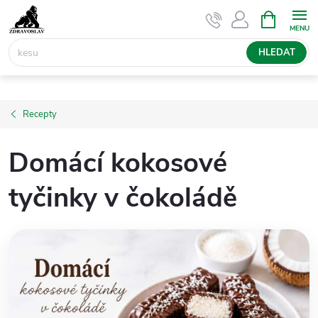
Přejít
NÁKUPNÍ
KOŠÍK
na
obsah
HLEDAT
Recepty
Domácí kokosové
tyčinky v čokoládě