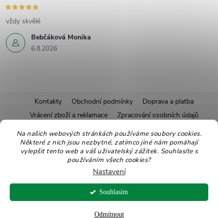
vždy skvělé
Bebčáková Monika
6.8.2026
Z
Kontakty
Obchodní podmínky
Doprava a platba
Vrácení zboží a reklamace
Zpracování osobních údajů
á
Pravidla soutěží
Affiliate program
Recepty
Na našich webových stránkách používáme soubory cookies.
Některé z nich jsou nezbytné, zatímco jiné nám pomáhají
Pro nové dodavatele
Ekologické balení
Moje objednávka
p
vylepšit tento web a váš uživatelský zážitek. Souhlasíte s
používáním všech cookies?
a
Nastavení
Copyright 2026
Zdravoslav
. Všechna práva vyhrazena.
Upravit nastavení
t
Souhlasím
cookies
Vytvořil Shoptet
Odmítnout