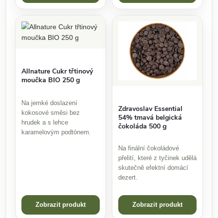
Allnature Cukr třtinový
moučka BIO 250 g
Na jemké doslazení
Zdravoslav Essential
kokosové směsi bez
54% tmavá belgická
hrudek a s lehce
čokoláda 500 g
karamelovým podtónem.
Na finální čokoládové
přelití, které z tyčinek udělá
skutečně efektní domácí
dezert.
Zobrazit produkt
Zobrazit produkt