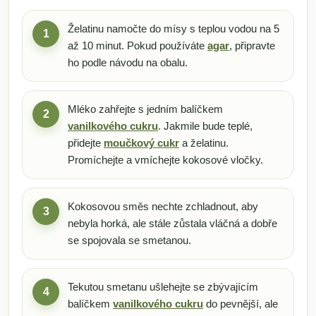
Želatinu namočte do mísy s teplou vodou na 5
1
až 10 minut. Pokud používáte
agar
, připravte
ho podle návodu na obalu.
Mléko zahřejte s jedním balíčkem
2
vanilkového cukru
. Jakmile bude teplé,
přidejte
moučkový cukr
a želatinu.
Promíchejte a vmíchejte kokosové vločky.
Kokosovou směs nechte zchladnout, aby
3
nebyla horká, ale stále zůstala vláčná a dobře
se spojovala se smetanou.
Tekutou smetanu ušlehejte se zbývajícím
4
balíčkem
vanilkového cukru
do pevnější, ale