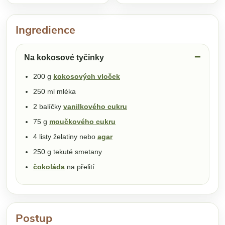
Ingredience
Na kokosové tyčinky
200 g
kokosových vloček
250 ml mléka
2 balíčky
vanilkového cukru
75 g
moučkového cukru
4 listy želatiny nebo
agar
250 g tekuté smetany
čokoláda
na přelití
Postup