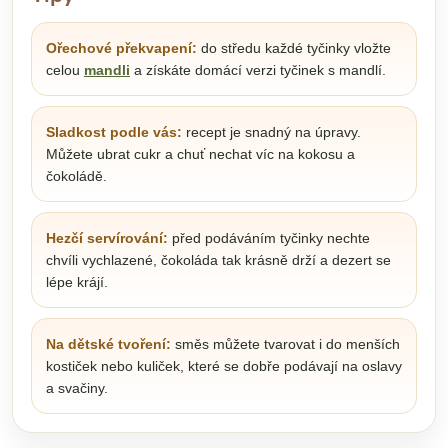
Ořechové překvapení:
do středu každé tyčinky vložte
celou
mandli
a získáte domácí verzi tyčinek s mandlí.
Sladkost podle vás:
recept je snadný na úpravy.
Můžete ubrat cukr a chuť nechat víc na kokosu a
čokoládě.
Hezčí servírování:
před podáváním tyčinky nechte
chvíli vychlazené, čokoláda tak krásně drží a dezert se
lépe krájí.
Na dětské tvoření:
směs můžete tvarovat i do menších
kostiček nebo kuliček, které se dobře podávají na oslavy
a svačiny.