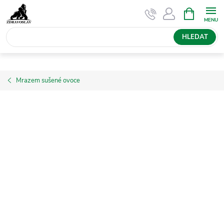
Přejít
NÁKUPNÍ
KOŠÍK
na
obsah
HLEDAT
Mrazem sušené ovoce