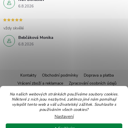
6.8.2026
vždy skvělé
Bebčáková Monika
6.8.2026
Z
Kontakty
Obchodní podmínky
Doprava a platba
Vrácení zboží a reklamace
Zpracování osobních údajů
á
Pravidla soutěží
Affiliate program
Recepty
Na našich webových stránkách používáme soubory cookies.
Pro nové dodavatele
Ekologické balení
Moje objednávka
Některé z nich jsou nezbytné, zatímco jiné nám pomáhají
p
vylepšit tento web a váš uživatelský zážitek. Souhlasíte s
používáním všech cookies?
a
Nastavení
Copyright 2026
Zdravoslav
. Všechna práva vyhrazena.
Upravit nastavení