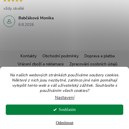
vždy skvělé
Bebčáková Monika
6.8.2026
Z
Kontakty
Obchodní podmínky
Doprava a platba
Vrácení zboží a reklamace
Zpracování osobních údajů
á
Pravidla soutěží
Affiliate program
Recepty
Na našich webových stránkách používáme soubory cookies.
Některé z nich jsou nezbytné, zatímco jiné nám pomáhají
Pro nové dodavatele
Ekologické balení
Moje objednávka
p
vylepšit tento web a váš uživatelský zážitek. Souhlasíte s
používáním všech cookies?
a
Nastavení
Copyright 2026
Zdravoslav
. Všechna práva vyhrazena.
Upravit nastavení
t
Souhlasím
cookies
Vytvořil Shoptet
Odmítnout