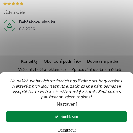
vždy skvělé
Bebčáková Monika
6.8.2026
Z
Kontakty
Obchodní podmínky
Doprava a platba
Vrácení zboží a reklamace
Zpracování osobních údajů
á
Pravidla soutěží
Affiliate program
Recepty
Na našich webových stránkách používáme soubory cookies.
Některé z nich jsou nezbytné, zatímco jiné nám pomáhají
Pro nové dodavatele
Ekologické balení
Moje objednávka
p
vylepšit tento web a váš uživatelský zážitek. Souhlasíte s
používáním všech cookies?
a
Nastavení
Copyright 2026
Zdravoslav
. Všechna práva vyhrazena.
Upravit nastavení
t
Souhlasím
cookies
Vytvořil Shoptet
Odmítnout