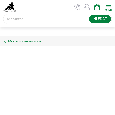
Přejít
NÁKUPNÍ
KOŠÍK
na
obsah
HLEDAT
Mrazem sušené ovoce