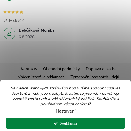
vždy skvělé
Bebčáková Monika
6.8.2026
Z
Kontakty
Obchodní podmínky
Doprava a platba
Vrácení zboží a reklamace
Zpracování osobních údajů
á
Pravidla soutěží
Affiliate program
Recepty
Na našich webových stránkách používáme soubory cookies.
Některé z nich jsou nezbytné, zatímco jiné nám pomáhají
Pro nové dodavatele
Ekologické balení
Moje objednávka
p
vylepšit tento web a váš uživatelský zážitek. Souhlasíte s
používáním všech cookies?
a
Nastavení
Copyright 2026
Zdravoslav
. Všechna práva vyhrazena.
Upravit nastavení
t
Souhlasím
cookies