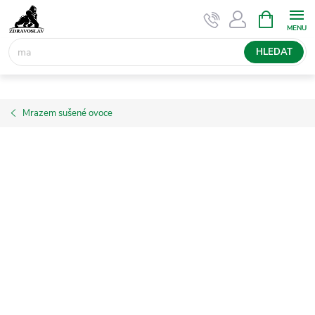
Přejít
NÁKUPNÍ
KOŠÍK
na
obsah
HLEDAT
Mrazem sušené ovoce