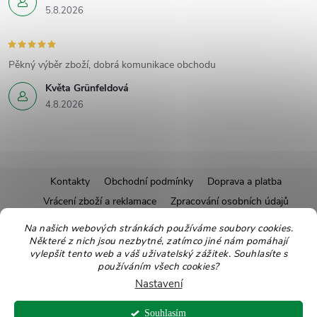
5.8.2026
Pěkný výběr zboží, dobrá komunikace obchodu
Květa Grünfeldová
4.8.2026
Z
Kontakty
Obchodní podmínky
Doprava a platba
Vrácení zboží a reklamace
Zpracování osobních údajů
á
Pravidla soutěží
Affiliate program
Recepty
Na našich webových stránkách používáme soubory cookies.
Některé z nich jsou nezbytné, zatímco jiné nám pomáhají
Pro nové dodavatele
Ekologické balení
Moje objednávka
p
vylepšit tento web a váš uživatelský zážitek. Souhlasíte s
používáním všech cookies?
a
Nastavení
Copyright 2026
Zdravoslav
. Všechna práva vyhrazena.
Upravit nastavení
Souhlasím
cookies