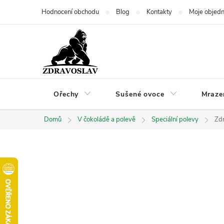
Přejít
Hodnocení obchodu
Blog
Kontakty
Moje objed
na
obsah
Ořechy
Sušené ovoce
Mraze
Domů
V čokoládě a polevě
Speciální polevy
Zdr