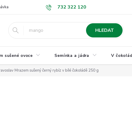
732 322 120
návka
GDPR a ochrana osobních údajů
Jak nakupovat
Obchodní
HLEDAT
m sušené ovoce
Semínka a jádra
V čokolád
avoslav Mrazem sušený černý rybíz v bílé čokoládě 250 g