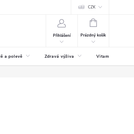
 podmínky a zpracování osobních údajů
Formulář pro odstoupení od sm
CZK
NÁKUPNÍ
KOŠÍK
Prázdný košík
Přihlášení
ě a polevě
Zdravá výživa
Vitamíny a doplň