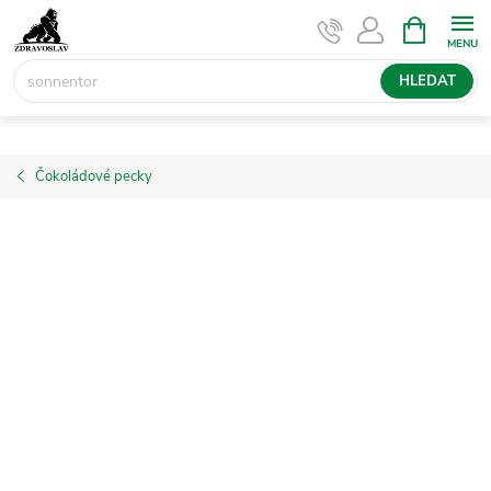
Přejít
NÁKUPNÍ
KOŠÍK
na
obsah
HLEDAT
Čokoládové pecky