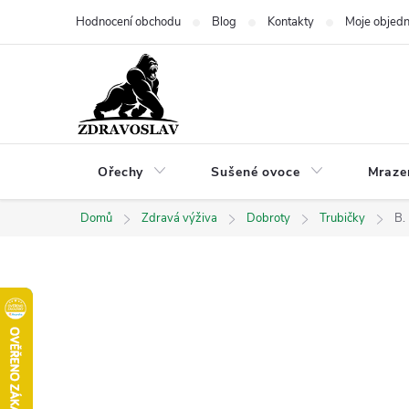
Přejít
Hodnocení obchodu
Blog
Kontakty
Moje objed
na
obsah
Ořechy
Sušené ovoce
Mraze
Domů
Zdravá výživa
Dobroty
Trubičky
B.