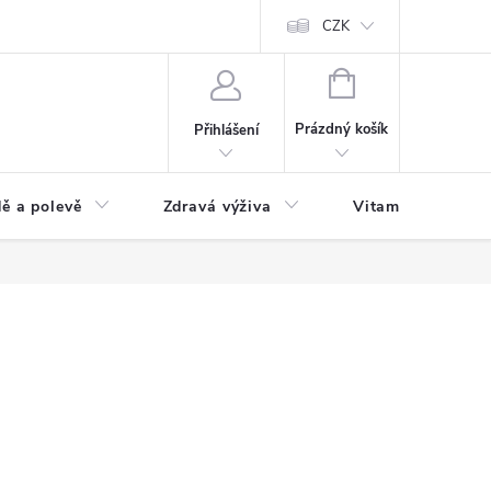
 podmínky a zpracování osobních údajů
Formulář pro odstoupení od sm
CZK
NÁKUPNÍ
KOŠÍK
Prázdný košík
Přihlášení
ě a polevě
Zdravá výživa
Vitamíny a doplň