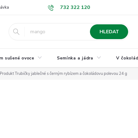
732 322 120
návka
GDPR a ochrana osobních údajů
Jak nakupovat
Obchodní
HLEDAT
m sušené ovoce
Semínka a jádra
V čokolád
 Produkt Trubičky jablečné s černým rybízem a čokoládovu polevou 24 g