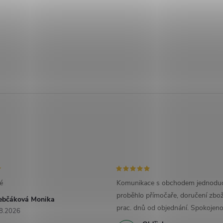
é
Komunikace s obchodem jednoduc
proběhlo přímočaře, doručení zbož
ebčáková Monika
prac. dnů od objednání. Spokojeno
8.2026