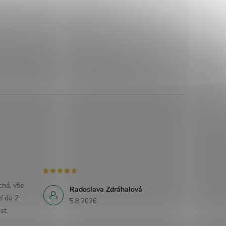
há, vše
Radoslava Zdráhalová
í do 2
5.8.2026
st.