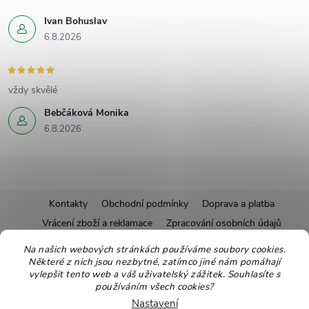
Ivan Bohuslav
6.8.2026
vždy skvělé
Bebčáková Monika
6.8.2026
Z
Kontakty
Obchodní podmínky
Doprava a platba
Vrácení zboží a reklamace
Zpracování osobních údajů
á
Pravidla soutěží
Affiliate program
Recepty
Na našich webových stránkách používáme soubory cookies.
Některé z nich jsou nezbytné, zatímco jiné nám pomáhají
Pro nové dodavatele
Ekologické balení
Moje objednávka
p
vylepšit tento web a váš uživatelský zážitek. Souhlasíte s
používáním všech cookies?
Nastavení