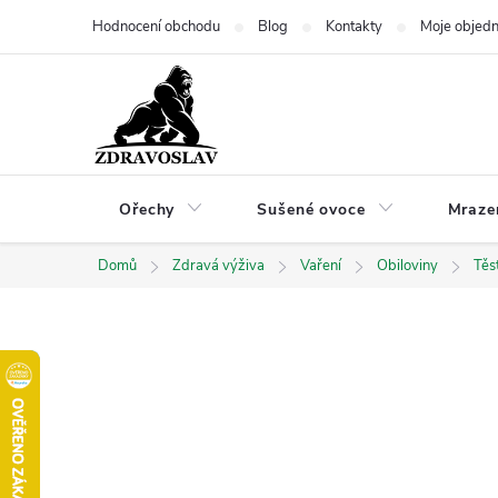
Přejít
Hodnocení obchodu
Blog
Kontakty
Moje objed
na
obsah
Ořechy
Sušené ovoce
Mraze
Domů
Zdravá výživa
Vaření
Obiloviny
Těs