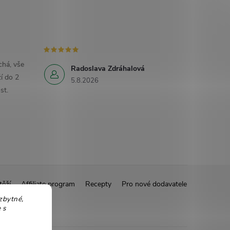
há, vše
Radoslava Zdráhalová
í do 2
5.8.2026
st.
těží
Affiliate program
Recepty
Pro nové dodavatele
zbytné,
 s