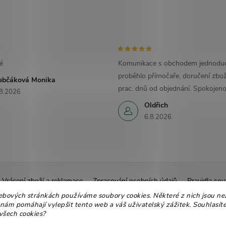
é
Komunikace s obchodem jednoduc
proběhlo přímočaře, doručení zbož
ebčáková Monika
prac. dnů od objednání. Spokojeno
8.2026
Oldřich
6.8.2026
Vrácení zboží a reklamace
Zpracování osobních údajů
Pravidla sou
ebových stránkách používáme soubory cookies. Některé z nich jsou ne
Ekologické balení
Moje objednávka
 nám pomáhají vylepšit tento web a váš uživatelský zážitek. Souhlasíte
všech cookies?