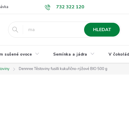
732 322 120
návka
GDPR a ochrana osobních údajů
Jak nakupovat
Obchodní
HLEDAT
m sušené ovoce
Semínka a jádra
V čokolád
toviny
Dennree Těstoviny fusilli kukuřično-rýžové BIO 500 g