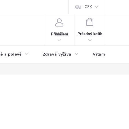
 podmínky a zpracování osobních údajů
Formulář pro odstoupení od sm
CZK
NÁKUPNÍ
KOŠÍK
Prázdný košík
Přihlášení
ě a polevě
Zdravá výživa
Vitamíny a doplň