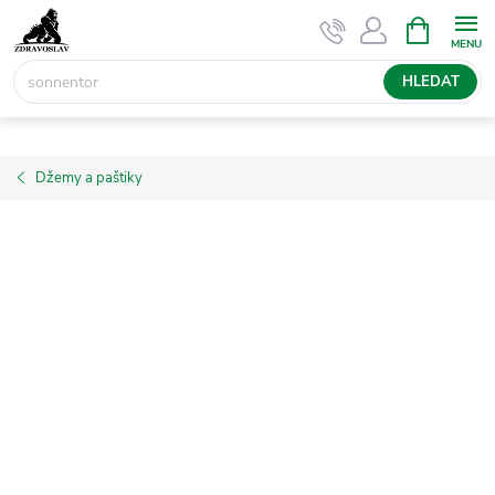
Přejít
NÁKUPNÍ
KOŠÍK
na
obsah
HLEDAT
Džemy a paštiky