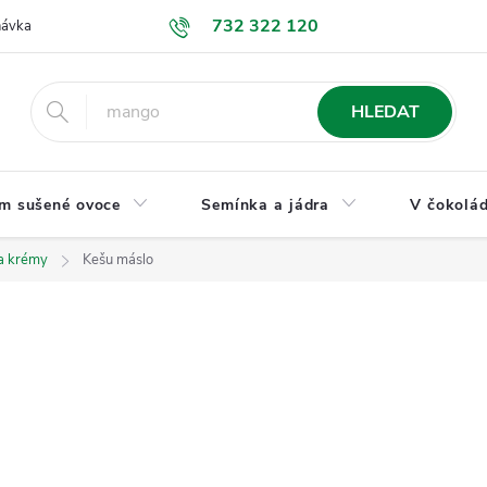
732 322 120
návka
GDPR a ochrana osobních údajů
Jak nakupovat
Obchodní
HLEDAT
m sušené ovoce
Semínka a jádra
V čokolád
a krémy
Kešu máslo