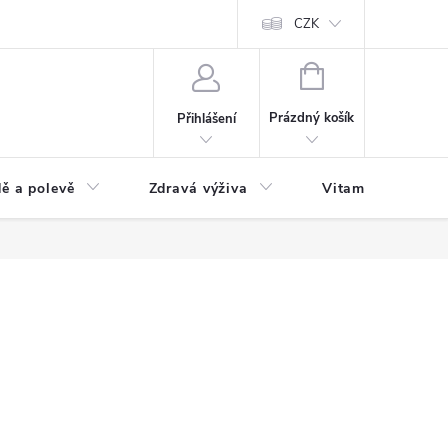
 podmínky a zpracování osobních údajů
Formulář pro odstoupení od sm
CZK
NÁKUPNÍ
KOŠÍK
Prázdný košík
Přihlášení
ě a polevě
Zdravá výživa
Vitamíny a doplň