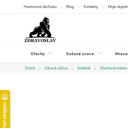
Přejít
Hodnocení obchodu
Blog
Kontakty
Moje objed
na
obsah
Ořechy
Sušené ovoce
Mraze
Domů
Zdravá výživa
Snídaně
Ořechová másla 