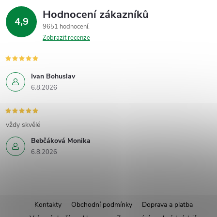
Hodnocení zákazníků
4,9
9651 hodnocení
Zobrazit recenze
Ivan Bohuslav
6.8.2026
vždy skvělé
Bebčáková Monika
6.8.2026
Z
Kontakty
Obchodní podmínky
Doprava a platba