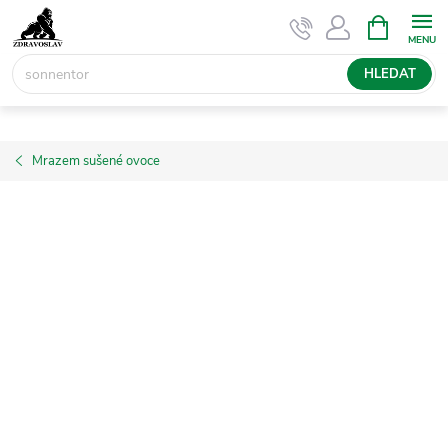
Přejít
NÁKUPNÍ
KOŠÍK
na
obsah
HLEDAT
Mrazem sušené ovoce