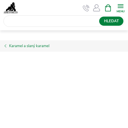
Přejít
NÁKUPNÍ
KOŠÍK
na
obsah
HLEDAT
Karamel a slaný karamel