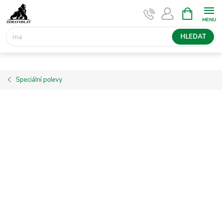
Přejít
NÁKUPNÍ
KOŠÍK
na
obsah
HLEDAT
Speciální polevy