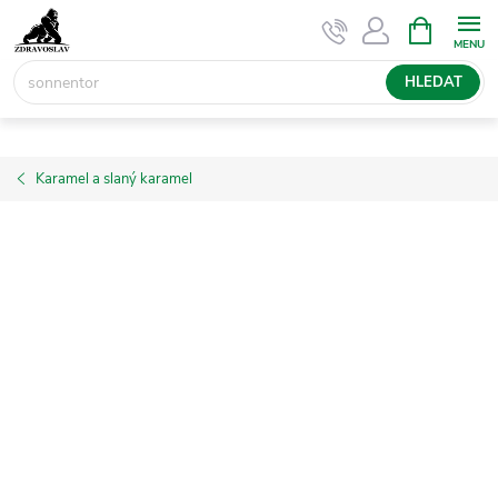
Přejít
NÁKUPNÍ
KOŠÍK
na
obsah
HLEDAT
Karamel a slaný karamel